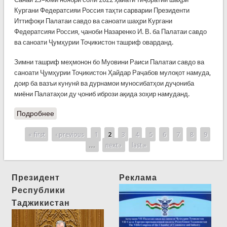
Кургани Федератсияи Россия таҳти сарварии Президенти
Иттифоқи Палатаи савдо ва саноати шаҳри Кургани
Федератсияи Россия, ҷаноби Назаренко И. В. ба Палатаи савдо
ва саноати Ҷумҳурии Тоҷикистон ташриф оварданд.
Зимни ташриф меҳмонон бо Муовини Раиси Палатаи савдо ва
саноати Ҷумҳурии Тоҷикистон Ҳайдар Раҷабов мулоқот намуда,
доир ба вазъи кунунӣ ва дурнамои муносибатҳои дуҷониба
миёни Палатаҳои ду ҷониб ибрози ақида зоҳир намуданд.
Подробнее
« first
‹ previous
1
2
3
4
5
6
7
8
9
Pages
…
next ›
last »
Президент
Реклама
Республики
Таджикистан