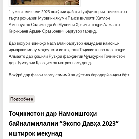
1-уми июли соли 2023 вохӯрии ҳайати Гурӯҳи кории Тоҷикистон
таҳти роҳбарии Муовини якуми Раиси вилояти Хатлон
Амоннулло Салимзода бо Муовини Ҳокими шаҳри Алмаато
Кирикбаев Арман Оразбоевич баргузор гардид.
Дар вохӯрӣ ҷонибҳо масъалаи баргузор намудани намоиш-
ярмаркаи молу маҳсулоти истеҳсоли Тоҷикистонро дар шаҳри
Алмаато дар ҳошияи Рӯзҳои фарҳангии Ҷумҳурии Тоҷикистон
дар Ҷумҳурии Қазоқистон матраҳ намуданд.
Вохӯрӣ дар фазои гарму самимӣ ва дӯстию бародарӣ анҷом ёфт.
_______________________________
Подробнее
Тоҷикистон дар Намоишгоҳи
байналмилалии “Экспо Давҳа 2023”
иштирок мекунад