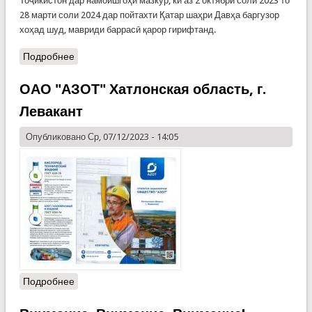
Тоҷикистон дар намоишгоҳи мазкур, ки аз 2 октябри соли 2023 то
28 марти соли 2024 дар пойтахти Қатар шаҳри Давҳа баргузор
хоҳад шуд, мавриди баррасӣ қарор гирифтанд.
Подробнее
ОАО "АЗОТ" Хатлонская область, г.
Левакант
Опубликовано Ср, 07/12/2023 - 14:05
Подробнее