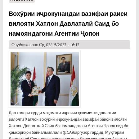
Вохӯрии иҷрокунандаи вазифаи раиси
вилояти Хатлон Давлаталӣ Саид бо
намояндагони Агентии Ҷопон
Опубликовано Ср, 02/15/2023 - 16:13
Дар толори хурди мақомоти иҷроияи ҳокимияти давлатии
вилояти Хатлон вохӯрии иҷрокунандаи вазифаи раиси вилояти
Хатлон Давлаталӣ Саид бо намояндагони Агентии Ҷопон оид ба
ҳамкориҳои байналмиллалӣ (JICA)баргузор гардид. Муҳтарам
Давлаталӣ Саид дар суханронии хеш ба намояндагони Агентии