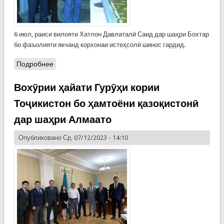
6 июл, раиси вилояти Хатлон Давлаталӣ Саид дар шаҳри Бохтар
бо фаъолияти якчанд корхонаи истеҳсолӣ шинос гардид.
Подробнее
Вохӯрии ҳайати Гурӯҳи кории
Тоҷикистон бо ҳамтоёни қазоқистонӣ
дар шаҳри Алмаато
Опубликовано Ср, 07/12/2023 - 14:10