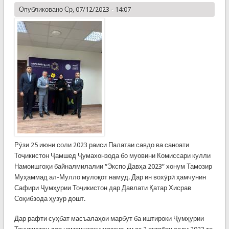
Опубликовано Ср, 07/12/2023 - 14:07
Рӯзи 25 июни соли 2023 раиси Палатаи савдо ва саноати
Тоҷикистон Ҷамшед Ҷумахонзода бо муовини Комиссари кулли
Намоишгоҳи байналмилалии “Экспо Давҳа 2023” хонум Тамозир
Муҳаммад ал-Мулло мулоқот намуд. Дар ин вохӯрӣ ҳамчунин
Сафири Ҷумҳурии Тоҷикистон дар Давлати Қатар Хисрав
Соҳибзода ҳузур дошт.
Дар рафти суҳбат масъалаҳои марбут ба иштироки Ҷумҳурии