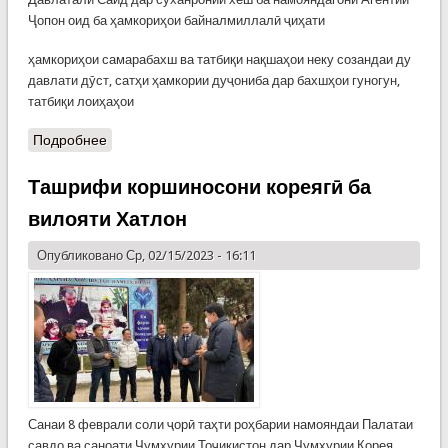
Ҷопон оид ба ҳамкориҳои байналмиллалӣ ҷиҳати
ҳамкориҳои самарабахш ва татбиқи нақшаҳои неку созандаи ду
давлати дӯст, сатҳи ҳамкории дуҷониба дар бахшҳои гуногун,
татбиқи лоиҳаҳои
Подробнее
Ташрифи коршиносони кореягӣ ба
вилояти Хатлон
Опубликовано Ср, 02/15/2023 - 16:11
Санаи 8 феврали соли ҷорӣ таҳти роҳбарии намояндаи Палатаи
савдо ва саноати Ҷумҳурии Тоҷикистон дар Ҷумҳурии Корея