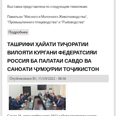
Выставка представлена по следующим тематикам:
Павильон "Мясного и Молочного Животноводства",
"Промышленного птицеводства" и "Рыбоводства"
Подробнее
ТАШРИФИ ҲАЙАТИ ТИҶОРАТИИ
ВИЛОЯТИ КУРГАНИ ФЕДЕРАТСИЯИ
РОССИЯ БА ПАЛАТАИ САВДО ВА
САНОАТИ ҶУМҲУРИИ ТОҶИКИСТОН
Опубликовано Вт, 11/29/2022 - 08:56
Санаи 23–юми ноябри соли 2022 ҳайати тиҷоратии шаҳри