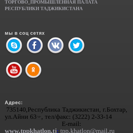
ТОРГОВО_ПРОМЫШЛЕННАЯ ПАЛАТА
РЕСПУБЛИКИ ТАДЖИКИСТАНА
мы в соц сетях
Адрес:
735140,Республика Таджикистан, г.Бохтар,
ул.Айни 63
, тел/факс: (3222) 2-33-14
<а>
E-mail:
www.tppkhatlon.tj
;
tpp.khatlon@mail.ru