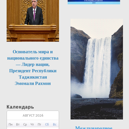
Основатель мира и
национального единства
— Лидер нации,
Президент Республики
Таджикистан
Эмомали Рахмон
Календарь
АВГУСТ 2026
Пн
Вт
Ср
Чт
Пт
Сб
Вс
Международное