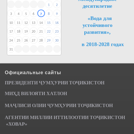
десятилетие
1
2
3
4
5
6
8
9
7
«Вода для
10
11
12
13
14
15
16
устойчивого
развития»,
17
18
19
20
21
22
23
24
25
26
27
28
29
30
в 2018-2028 годах
31
Официальные сайты
ПРЕЗИДЕНТИ ҶУМ
ҲУРИИ ТО
Ҷ
ИКИСТОН
МИҲД ВИЛОЯТИ ХАТЛОН
МАҶЛИСИ ОЛИИ ҶУМҲУРИИ ТОҶИКИСТОН
АГЕНТИИ МИЛЛИИ ИТТИЛООТИИ ТОҶИКИСТОН
«ХОВАР»