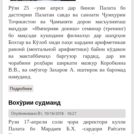
Рӯзи 25 –уми апрел дар бинои Палата бо
дастгирии Палатаи савдо ва саноати Ҷумҳурии
Тоҷикистон ва Ҷамъияти дорои масъулияташ
маҳдуди «Империяи дониш» семинар (тренинг)
бо мақсади кушодани филиалҳо дар шаҳрҳои
Бохтар ва Кӯлоб оиди паҳн кардани арифметикаи
равонӣ (ментальной арифметики) байни кӯдакон
ва мактаббачаҳо баргузор гардид, дар ин
чорабини роҳбари ширкати мазкур Коробкина
В.В., ва омӯзгор Захаров А. иштирок ва баромад
намуданд.
Подробнее
Вохӯрии судманд
Опубликовано Вт, 10/16/2018 - 16:27
Рузи 17-апрели соли ҷори директори кулли
Палата бо Мардаев Б.Х. -сардори Раёсати