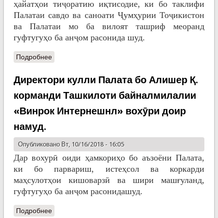
ҳайатҳои тиҷоратию иқтисодие, ки бо таклифи
Палатаи савдо ва саноати Ҷумҳурии Тоҷикистон
ва Палатаи мо ба вилоят ташриф меоранд
гуфтугуҳо ба анҷом расонида шуд.
Подробнее
Директори кулли Палата бо Алишер Қ.
корманди Ташкилоти байналмилалии
«Винрок Интернешнл» вохӯри доир
намуд.
Опубликовано Вт, 10/16/2018 - 16:05
Дар вохурӣ оиди ҳамкориҳо бо аъзоёни Палата,
ки бо парвариш, истеҳсол ва коркарди
маҳсулотҳои кишоварзӣ ва шири машғуланд,
гуфтугуҳо ба анҷом расонидашуд.
Подробнее