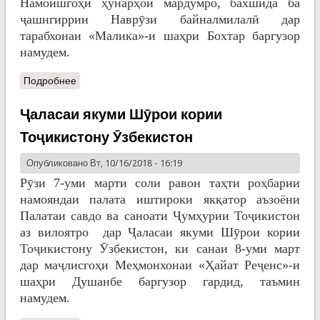
Намоишгоҳи ҳунарҳои мардумро, бахшида ба
ҷашнгиррии Наврӯзи байналмилалӣ дар
тарабхонаи «Малика»-и шаҳри Бохтар баргузор
намудем.
Подробнее
Ҷаласаи якуми Шӯрои кории
Тоҷикистону Ӯзбекистон
Опубликовано Вт, 10/16/2018 - 16:19
Рӯзи 7-уми марти соли равон таҳти роҳбарии
намояндаи палата иштироки якқатор аъзоёни
Палатаи савдо ва саноати Ҷумҳурии Тоҷикистон
аз вилоятро дар Ҷаласаи якуми Шӯрои кории
Тоҷикистону Ӯзбекистон, ки санаи 8-уми март
дар маҷлисгоҳи Меҳмонхонаи «Ҳайат Реҷенс»-и
шаҳри Душанбе баргузор гардид, таъмин
намудем.