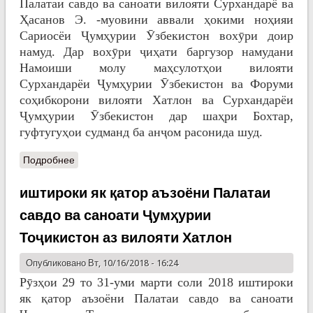
Палатаи савдо ва саноати вилояти Сурхандарё ва
Ҳасанов Э. -муовини аввали ҳокими ноҳияи
Сариосёи Ҷумҳурии Ӯзбекистон вохӯри доир
намуд. Дар вохӯри ҷиҳати баргузор намудани
Намоиши молу маҳсулотҳои вилояти
Сурхандарёи Ҷумҳурии Ӯзбекистон ва Форуми
соҳибкорони вилояти Хатлон ва Сурхандарёи
Ҷумҳурии Ӯзбекистон дар шаҳри Бохтар,
гуфтугуҳои судманд ба анҷом расонида шуд.
Подробнее
иштироки як қатор аъзоёни Палатаи
савдо ва саноати Ҷумҳурии
Тоҷикистон аз вилояти Хатлон
Опубликовано Вт, 10/16/2018 - 16:24
Рӯзҳои 29 то 31-уми марти соли 2018 иштироки
як қатор аъзоёни Палатаи савдо ва саноати