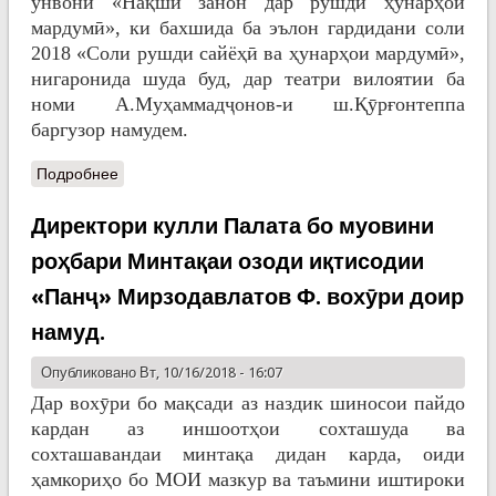
унвони «Нақши занон дар рушди ҳунарҳои
мардумӣ», ки бахшида ба эълон гардидани соли
2018 «Соли рушди сайёҳӣ ва ҳунарҳои мардумӣ»,
нигаронида шуда буд, дар театри вилоятии ба
номи А.Муҳаммадҷонов-и ш.Қӯрғонтеппа
баргузор намудем.
Подробнее
Директори кулли Палата бо муовини
роҳбари Минтақаи озоди иқтисодии
«Панҷ» Мирзодавлатов Ф. вохӯри доир
намуд.
Опубликовано Вт, 10/16/2018 - 16:07
Дар вохӯри бо мақсади аз наздик шиносои пайдо
кардан аз иншоотҳои сохташуда ва
сохташавандаи минтақа дидан карда, оиди
ҳамкориҳо бо МОИ мазкур ва таъмини иштироки