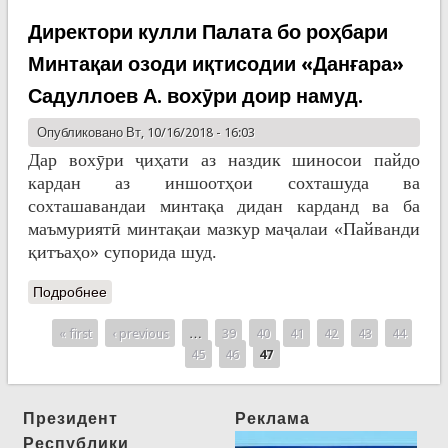
Директори кулли Палата бо роҳбари
Минтақаи озоди иқтисодии «Данғара»
Садуллоев А. вохӯри доир намуд.
Опубликовано Вт, 10/16/2018 - 16:03
Дар вохӯри ҷиҳати аз наздик шиносои пайдо
кардан аз иншоотҳои сохташуда ва
сохташавандаи минтақа дидан карданд ва ба
маъмуриятӣ минтақаи мазкур маҷалаи «Пайванди
қитъаҳо» супорида шуд.
Подробнее
« first
‹ previous
…
39
40
41
42
43
44
Pages
45
46
47
Президент
Реклама
Республики