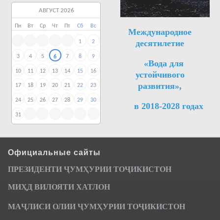
АВГУСТ 2026
Пн
Вт
Ср
Чт
Пт
Сб
Вс
Международное
десятилетие
1
2
3
4
5
7
8
9
6
«Вода для
10
11
12
13
14
15
16
устойчивого
развития»,
17
18
19
20
21
22
23
24
25
26
27
28
29
30
в 2018-2028 годах
31
Официальные сайты
ПРЕЗИДЕНТИ ҶУМ
ҲУРИИ ТО
Ҷ
ИКИСТОН
МИҲД ВИЛОЯТИ ХАТЛОН
МАҶЛИСИ ОЛИИ ҶУМҲУРИИ ТОҶИКИСТОН