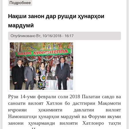
Подробнее
Нақши занон дар рушди ҳунарҳои
мардумӣ
Опубликовано Вт, 10/16/2018 - 16:17
Рӯзи 14-уми феврали соли 2018 Палатаи савдо ва
саноати вилоят Хатлон бо дастгирии Мақомоти
иҷроияи ҳокимияти давлатии вилоят
Намоишгоҳи ҳунарҳои мардумӣ ва Форуми якуми
занони ҳунарманди вилояти Хатлонро таҳти