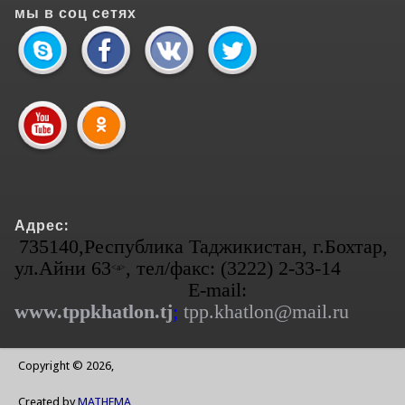
мы в соц сетях
Адрес:
735140,Республика Таджикистан, г.Бохтар,
ул.Айни 63
, тел/факс: (3222) 2-33-14
<а>
E-mail:
www.tppkhatlon.tj
;
tpp.khatlon@mail.ru
Copyright © 2026,
Created by
MATHEMA