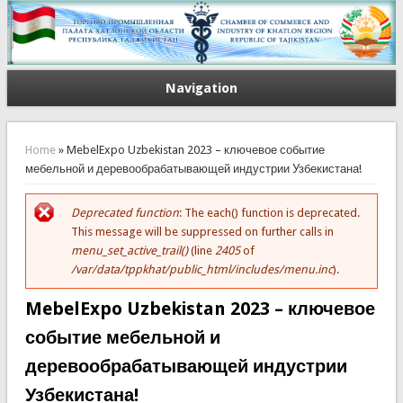
Navigation
You are here
Home
» MebelExpo Uzbekistan 2023 – ключевое событие
мебельной и деревообрабатывающей индустрии Узбекистана!
Deprecated function
: The each() function is deprecated.
Error message
This message will be suppressed on further calls in
menu_set_active_trail()
(line
2405
of
/var/data/tppkhat/public_html/includes/menu.inc
).
MebelExpo Uzbekistan 2023 – ключевое
событие мебельной и
деревообрабатывающей индустрии
Узбекистана!