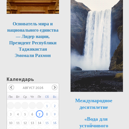
Основатель мира и
национального единства
— Лидер нации,
Президент Республики
Таджикистан
Эмомали Рахмон
Календарь
АВГУСТ 2026
Пн
Вт
Ср
Чт
Пт
Сб
Вс
Международное
десятилетие
1
2
3
4
5
6
8
9
7
«Вода для
10
11
12
13
14
15
16
устойчивого