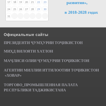
развития»,
17
18
19
20
21
22
23
24
25
26
27
28
29
30
в 2018-2028 годах
31
Официальные сайты
ПРЕЗИДЕНТИ ҶУМ
ҲУРИИ ТО
Ҷ
ИКИСТОН
МИҲД ВИЛОЯТИ ХАТЛОН
МАҶЛИСИ ОЛИИ ҶУМҲУРИИ ТОҶИКИСТОН
АГЕНТИИ МИЛЛИИ ИТТИЛООТИИ ТОҶИКИСТОН
«ХОВАР»
ТОРГОВО_ПРОМЫШЛЕННАЯ ПАЛАТА
РЕСПУБЛИКИ ТАДЖИКИСТАНА