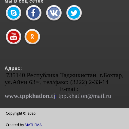
мы в соц сетях
Адрес:
735140,Республика Таджикистан, г.Бохтар,
ул.Айни 63
, тел/факс: (3222) 2-33-14
<а>
E-mail:
www.tppkhatlon.tj
;
tpp.khatlon@mail.ru
Copyright © 2026,
Created by
MATHEMA