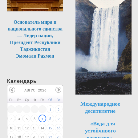
Основатель мира и
национального единства
— Лидер нации,
Президент Республики
Таджикистан
Эмомали Рахмон
Календарь
АВГУСТ 2026
Пн
Вт
Ср
Чт
Пт
Сб
Вс
Международное
десятилетие
1
2
3
4
5
6
8
9
7
«Вода для
10
11
12
13
14
15
16
устойчивого
развития»,
17
18
19
20
21
22
23