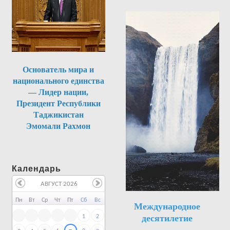
Основатель мира и
национального единства
— Лидер нации,
Президент Республики
Таджикистан
Эмомали Рахмон
Календарь
АВГУСТ 2026
Пн
Вт
Ср
Чт
Пт
Сб
Вс
Международное
десятилетие
1
2