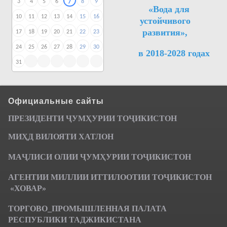
3
4
5
6
8
9
7
«Вода для
10
11
12
13
14
15
16
устойчивого
развития»,
17
18
19
20
21
22
23
24
25
26
27
28
29
30
в 2018-2028 годах
31
Официальные сайты
ПРЕЗИДЕНТИ ҶУМ
ҲУРИИ ТО
Ҷ
ИКИСТОН
МИҲД ВИЛОЯТИ ХАТЛОН
МАҶЛИСИ ОЛИИ ҶУМҲУРИИ ТОҶИКИСТОН
АГЕНТИИ МИЛЛИИ ИТТИЛООТИИ ТОҶИКИСТОН
«ХОВАР»
ТОРГОВО_ПРОМЫШЛЕННАЯ ПАЛАТА
РЕСПУБЛИКИ ТАДЖИКИСТАНА