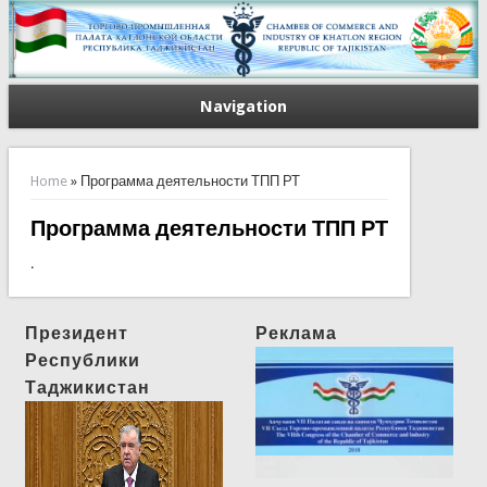
Navigation
You are here
Home
» Программа деятельности ТПП РТ
Программа деятельности ТПП РТ
.
Президент
Реклама
Республики
Таджикистан