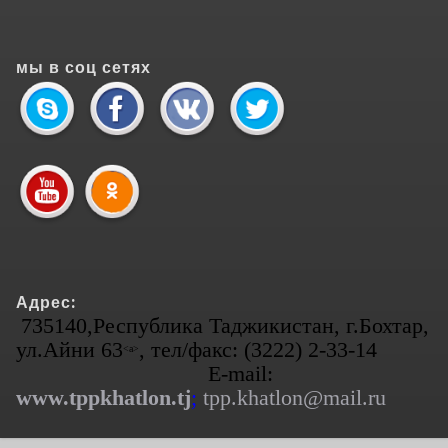
мы в соц сетях
Адрес:
735140,Республика Таджикистан, г.Бохтар,
ул.Айни 63
, тел/факс: (3222) 2-33-14
<а>
E-mail:
www.tppkhatlon.tj
;
tpp.khatlon@mail.ru