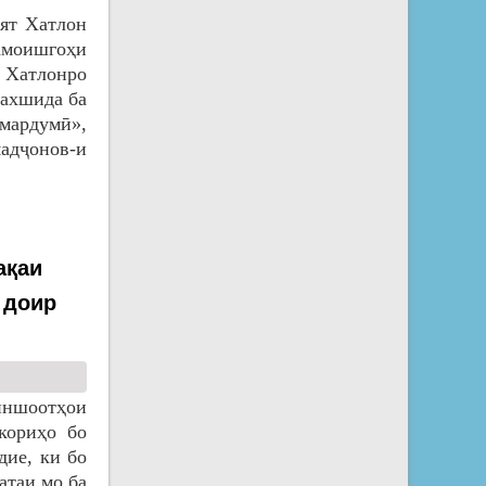
оят Хатлон
амоишгоҳи
и Хатлонро
бахшида ба
мардумӣ»,
адҷонов-и
ақаи
 доир
иншоотҳои
кориҳо бо
ие, ки бо
атаи мо ба