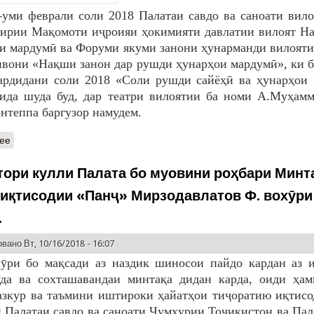
-уми феврали соли 2018 Палатаи савдо ва саноати вил
гирии Мақомоти иҷроияи ҳокимияти давлатии вилоят Н
и мардумӣ ва Форуми якуми занони ҳунарманди вилоят
нвони «Нақши занон дар рушди ҳунарҳои мардумӣ», ки 
ардидани соли 2018 «Соли рушди сайёҳӣ ва ҳунарҳои 
ида шуда буд, дар театри вилоятии ба номи А.Муҳамм
нтеппа баргузор намудем.
ее
тори кулли Палата бо муовини роҳбари Минт
 иқтисодии «Панҷ» Мирзодавлатов Ф. вохӯри
.
вано Вт, 10/16/2018 - 16:07
ӯри бо мақсади аз наздик шиносои пайдо кардан аз 
да ва сохташавандаи минтақа дидан карда, оиди ҳам
кур ва таъмини иштироки ҳайатҳои тиҷоратию иқтисод
 Палатаи савдо ва саноати Ҷумҳурии Тоҷикистон ва Пал