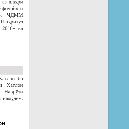
, аз шаҳри
ифочой»-и
об, ҶДММ
 Шаҳритуз
 2018» ва
 Хатлон бо
ти Хатлон
 Наврӯзи
р намудем.
он