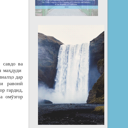
 савдо ва
ш маҳдуди
лиалҳо дар
аи равонӣ
ор гардид,
а омӯзгор