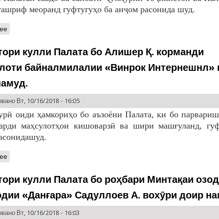
ташриф меоранд гуфтугуҳо ба анҷом расонида шуд.
ее
тори кулли Палата бо Алишер Қ. корманди
лоти байналмилалии «Винрок Интернешнл» 
намуд.
вано Вт, 10/16/2018 - 16:05
урӣ оиди ҳамкориҳо бо аъзоёни Палата, ки бо парвариш
арди маҳсулотҳои кишоварзӣ ва шири машғуланд, гуф
асонидашуд.
ее
тори кулли Палата бо роҳбари Минтақаи озо
одии «Данғара» Садуллоев А. вохӯри доир на
вано Вт, 10/16/2018 - 16:03