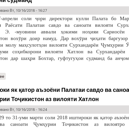
ии судманд
вано Вт, 10/16/2018 - 16:27
7-апрели соли ҷори директори кулли Палата бо Мар
ри Раёсати Палатаи савдо ва саноати вилояти Сурх
в Э. -муовини аввали ҳокими ноҳияи Сариосёи 
тон вохӯри доир намуд. Дар вохӯри ҷиҳати баргузор
и молу маҳсулотҳои вилояти Сурхандарёи Ҷумҳурии Ӯ
уми соҳибкорони вилояти Хатлон ва Сурхандарёи
тон дар шаҳри Бохтар, гуфтугуҳои судманд ба анҷом
ее
оки як қатор аъзоёни Палатаи савдо ва сано
рии Тоҷикистон аз вилояти Хатлон
вано Вт, 10/16/2018 - 16:24
29 то 31-уми марти соли 2018 иштироки як қатор аъзоё
ва саноати Ҷумҳурии Тоҷикистон аз вилоятро