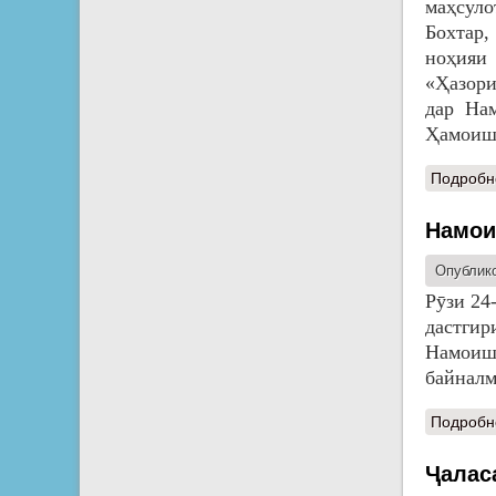
маҳсуло
Бохтар
ноҳия
«Ҳазор
дар На
Ҳамоиши
Подробн
Намои
Опублико
Рӯзи 24
дастги
Намоиш
байналм
Подробн
Ҷалас