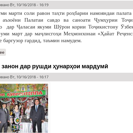
вано Вт, 10/16/2018 - 16:19
уми марти соли равон таҳти роҳбарии намояндаи палат
р аъзоёни Палатаи савдо ва саноати Ҷумҳурии Тоҷи
о дар Ҷаласаи якуми Шӯрои кории Тоҷикистону Ӯзбек
-уми март дар маҷлисгоҳи Меҳмонхонаи «Ҳайат Реҷенс
 баргузор гардид, таъмин намудем.
ее
 занон дар рушди ҳунарҳои мардумӣ
вано Вт, 10/16/2018 - 16:17