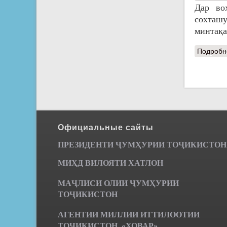
Дар во
сохташу
минтақа
Подробн
Page
Официальные сайты
ПРЕЗИДЕНТИ ҶУМ
ҲУРИИ ТО
Ҷ
ИКИСТОН
МИҲД ВИЛОЯТИ ХАТЛОН
МАҶЛИСИ ОЛИИ ҶУМҲУРИИ
ТОҶИКИСТОН
АГЕНТИИ МИЛЛИИ ИТТИЛООТИИ
ТОҶИКИСТОН «ХОВАР»