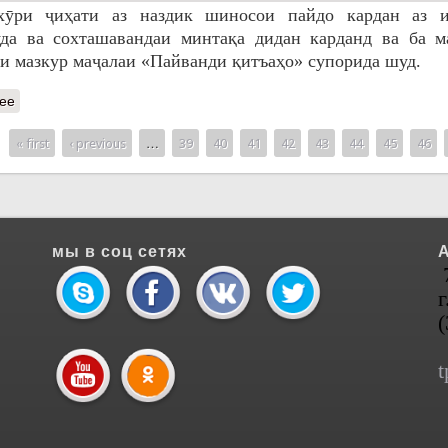
хӯри ҷиҳати аз наздик шиносои пайдо кардан аз 
да ва сохташавандаи минтақа дидан карданд ва ба м
и мазкур маҷалаи «Пайванди қитъаҳо» супорида шуд.
ее
« first
‹ previous
…
39
40
41
42
43
44
45
46
s
мы в соц сетях
г
t