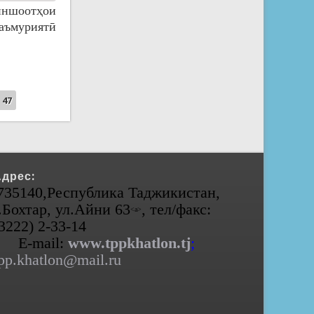
иншоотҳои
аъмуриятӣ
47
Адрес:
735140,Республика Таджикистан,
.Бохтар, ул.Айни 63
, тел/факс:
<а>
(3222) 2-33-14
E-mail:
www.tppkhatlon.tj
;
pp.khatlon@mail.ru