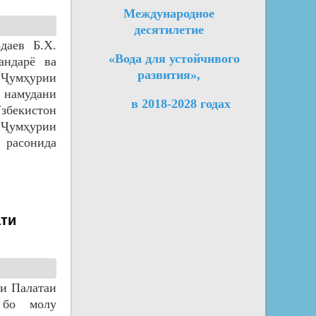
Международное
десятилетие
даев Б.Х.
«Вода для устойчивого
андарё ва
развития»,
Ҷумҳурии
 намудани
в 2018-2028 годах
збекистон
 Ҷумҳурии
 расонида
ати
ни Палатаи
 бо молу