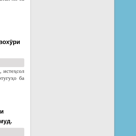
вохӯри
, истеҳсол
тугуҳо ба
ди
муд.