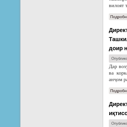
вилоят 
Подробн
Дирек
Ташки
доир 
Опублико
Дар вох
ва корк
анҷом р
Подробн
Дирек
иқтис
Опублико