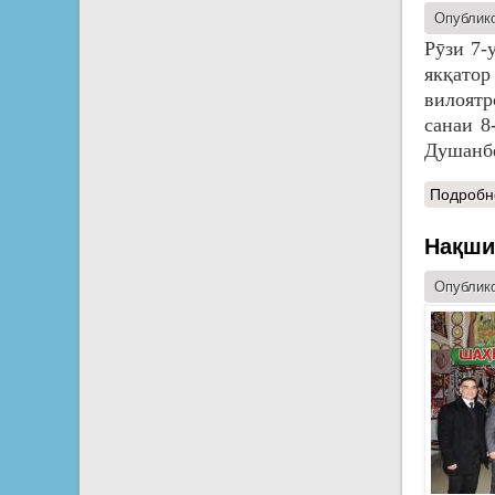
Опублико
Рӯзи 7-
якқато
вилоятр
санаи 8
Душанбе
Подробн
Нақши
Опублико