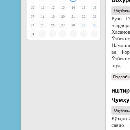
Вохӯр
10
11
12
13
14
15
16
Опублико
17
18
19
20
21
22
23
Рузи 1
-сардо
24
25
26
27
28
29
30
Ҳасано
31
Ӯзбекис
Намоиш
ва Фор
Ӯзбекис
шуд.
Подробн
иштир
Ҷумҳу
Опублико
Рӯзҳои 
савдо 