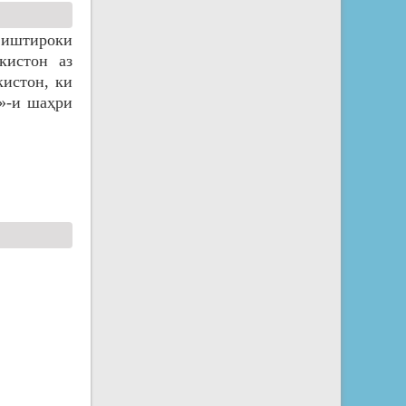
а иштироки
кистон аз
истон, ки
»-и шаҳри