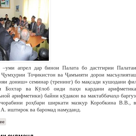
 –уми апрел дар бинои Палата бо дастгирии Палатаи
 Ҷумҳурии Тоҷикистон ва Ҷамъияти дорои масъулията
яи дониш» семинар (тренинг) бо мақсади кушодани фи
и Бохтар ва Кӯлоб оиди паҳн кардани арифметик
ьной арифметики) байни кӯдакон ва мактаббачаҳо баргуз
чорабини роҳбари ширкати мазкур Коробкина В.В., в
в А. иштирок ва баромад намуданд.
ее