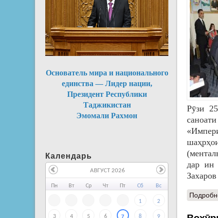
Основатель мира и национального
единства — Лидер нации,
Президент Республики
Таджикистан
Рӯзи 25
Эмомали Рахмон
саноати
«Импери
шаҳрҳо
(ментал
Календарь
дар ин 
АВГУСТ 2026
Захаро
Пн
Вт
Ср
Чт
Пт
Сб
Вс
Подробн
1
2
3
4
5
6
8
9
7