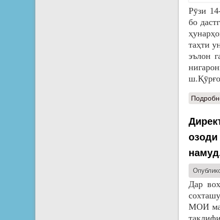
Рӯзи 14
бо даст
ҳунарҳо
таҳти у
эълон г
нигарон
ш.Қӯрғо
Подробн
Дирек
озоди
намуд
Опублико
Дар вох
сохташу
МОИ маз
таклифи