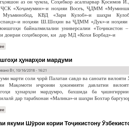
тҳояшон аз он ҷумла, Соҳибкор асалпарвар Қосимов И.
, ҶСК «Хоҷамумин»-и ноҳияи Восеъ, ҶДММ «Муминш
и Муъминобод, КВД «Зари Кулоб»-и шаҳри Кул
испанд»-и ноҳияи Ш.Шоҳин ва ҶДММ «Дук»-и ноҳияи
моишгоҳи байналмилалии универсалии «Тоҷикистон –
 доираи соҳибкорон, ки дар МД «Кохи Борбад»-и
ее
шгоҳи ҳунарҳои мардуми
вано Вт, 10/16/2018 - 16:21
-уми марти соли ҷорӣ Палатаи савдо ва саноати вилояти
рии Мақомоти иҷроияи ҳокимияти давлатии вилоя
гоҳи ҳунарҳои мардумро, бахшида ба ҷашнгиррии
илалӣ дар тарабхонаи «Малика»-и шаҳри Бохтар баргузо
ее
аи якуми Шӯрои кории Тоҷикистону Ӯзбекист