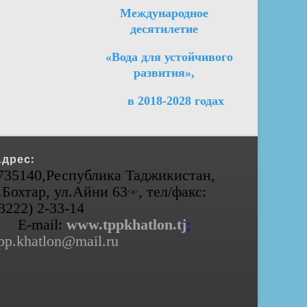
Международное
десятилетие
«Вода для устойчивого
развития»,
в 2018-2028 годах
Адрес:
735140,Республика Таджикистан,
.Бохтар, ул.Айни 63
, тел/факс:
<а>
(3222) 2-33-14
E-mail:
www.tppkhatlon.tj
;
pp.khatlon@mail.ru