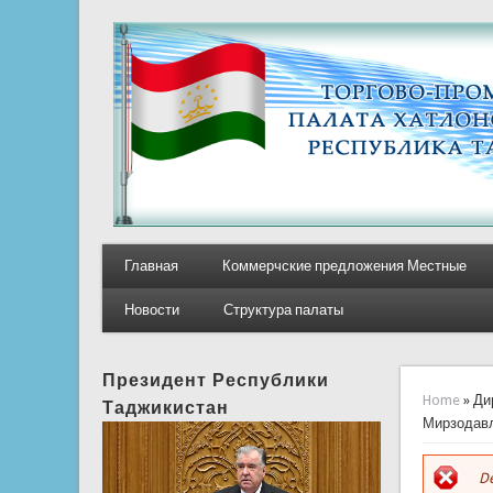
Главная
Коммерчские предложения Местные
Новости
Структура палаты
Президент Республики
You ar
Home
» Ди
Таджикистан
Мирзодавл
De
E