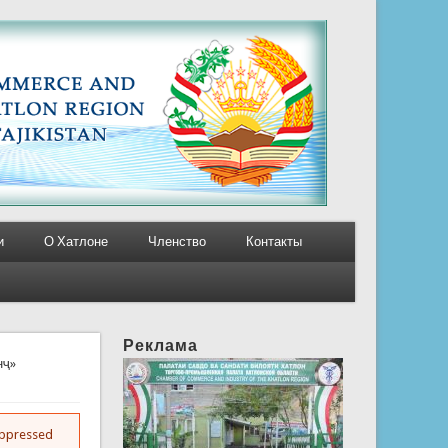
и
О Хатлоне
Членство
Контакты
Реклама
нҷ»
suppressed