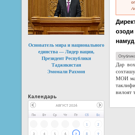
on
/v
Дирек
озоди
намуд
Основатель мира и национального
единства — Лидер нации,
Опублико
Президент Республики
Дар вох
Таджикистан
сохташу
Эмомали Рахмон
МОИ маз
таклифи
вилоят 
Календарь
АВГУСТ 2026
Пн
Вт
Ср
Чт
Пт
Сб
Вс
1
2
3
4
5
6
8
9
7