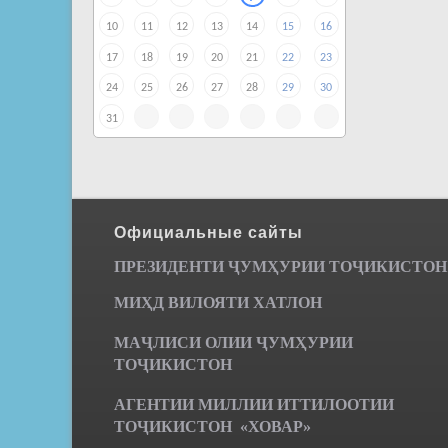
10
11
12
13
14
15
16
17
18
19
20
21
22
23
24
25
26
27
28
29
30
31
Официальные сайты
ПРЕЗИДЕНТИ ҶУМ
ҲУРИИ ТО
Ҷ
ИКИСТОН
МИҲД ВИЛОЯТИ ХАТЛОН
МАҶЛИСИ ОЛИИ ҶУМҲУРИИ
ТОҶИКИСТОН
АГЕНТИИ МИЛЛИИ ИТТИЛООТИИ
ТОҶИКИСТОН «ХОВАР»