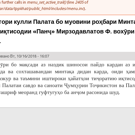
 further calls in
menu_set_active_trail()
(line
2405
of
ar/data/tppkhat/public_html/includes/menu.inc
).
тори кулли Палата бо муовини роҳбари Минт
 иқтисодии «Панҷ» Мирзодавлатов Ф. вохӯри
.
вано Вт, 10/16/2018 - 16:07
ӯри бо мақсади аз наздик шиносои пайдо кардан аз 
да ва сохташавандаи минтақа дидан карда, оиди ҳам
кур ва таъмини иштироки ҳайатҳои тиҷоратию иқтисод
 Палатаи савдо ва саноати Ҷумҳурии Тоҷикистон ва Пал
ташриф меоранд гуфтугуҳо ба анҷом расонида шуд.