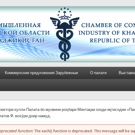
Коммерчские предложения Зарубежные
О палате
Выставк
e here
ректори кулли Палата бо муовини роҳбари Минтақаи озоди иқтисодии «Па
атов Ф. вохӯри доир намуд.
precated function
: The each() function is deprecated. This message will be 
rror message