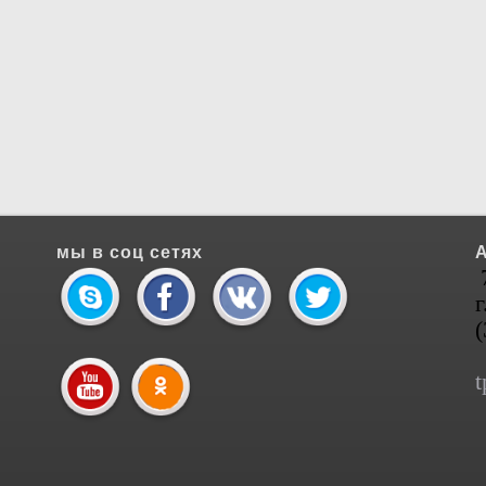
мы в соц сетях
г
t