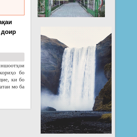
ақаи
 доир
иншоотҳои
кориҳо бо
ие, ки бо
атаи мо ба