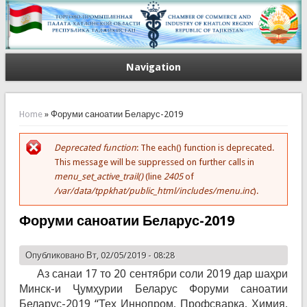
Navigation
You are here
Home
» Форуми саноатии Беларус-2019
Deprecated function
: The each() function is deprecated.
Error message
This message will be suppressed on further calls in
menu_set_active_trail()
(line
2405
of
/var/data/tppkhat/public_html/includes/menu.inc
).
Форуми саноатии Беларус-2019
Опубликовано Вт, 02/05/2019 - 08:28
Аз санаи 17 то 20 сентябри соли 2019 дар шаҳри
Минск-и Ҷумҳурии Беларус Форуми саноатии
Беларус-2019 “Тех Иннопром, Профсварка, Химия,