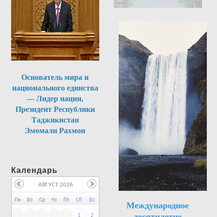
Основатель мира и
национального единства
— Лидер нации,
Президент Республики
Таджикистан
Эмомали Рахмон
Календарь
АВГУСТ 2026
Пн
Вт
Ср
Чт
Пт
Сб
Вс
Международное
десятилетие
1
2