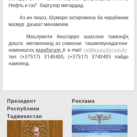
Нефть и газ” баргузор мегардад.
Аз ин лиҳоз, Шуморо эҳтиромона ба чорабинии
мазкур даъват менамоем.
Маълумоти бештарро шахсони тавваҷўҳ
дошта метавонанд аз сомонаи ташкилкунадагони
намоишгоҳ
expoforum
ё e-mail
rel@exspoforum.dy
тел: (+37517) 3143430, (+37517) 3743435 пайдо
намоянд.
Президент
Реклама
Республики
Таджикистан