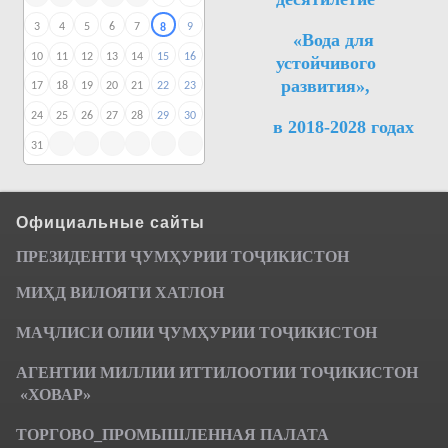
3
4
5
6
7
9
8
«Вода для
10
11
12
13
14
15
16
устойчивого
развития»,
17
18
19
20
21
22
23
24
25
26
27
28
29
30
в 2018-2028 годах
31
Официальные сайты
ПРЕЗИДЕНТИ ҶУМ
ҲУРИИ ТО
Ҷ
ИКИСТОН
МИҲД ВИЛОЯТИ ХАТЛОН
МАҶЛИСИ ОЛИИ ҶУМҲУРИИ ТОҶИКИСТОН
АГЕНТИИ МИЛЛИИ ИТТИЛООТИИ ТОҶИКИСТОН
«ХОВАР»
ТОРГОВО_ПРОМЫШЛЕННАЯ ПАЛАТА