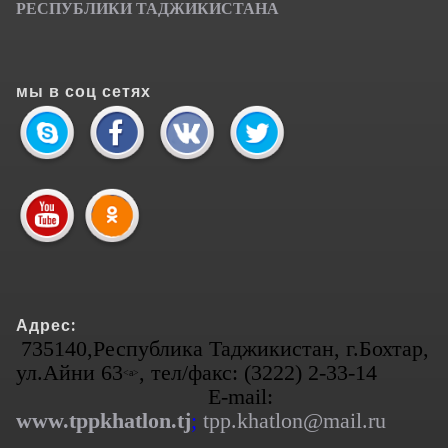
РЕСПУБЛИКИ ТАДЖИКИСТАНА
мы в соц сетях
Адрес:
735140,Республика Таджикистан, г.Бохтар,
ул.Айни 63
, тел/факс: (3222) 2-33-14
<а>
E-mail:
www.tppkhatlon.tj
;
tpp.khatlon@mail.ru