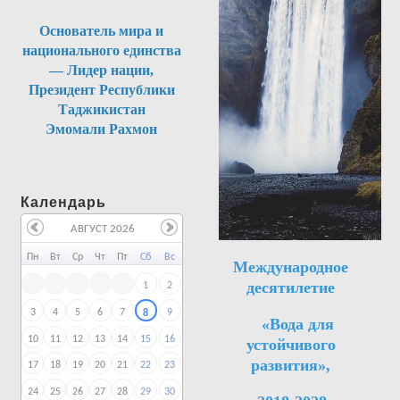
Основатель мира и
национального единства
— Лидер нации,
Президент Республики
Таджикистан
Эмомали Рахмон
Календарь
АВГУСТ 2026
Пн
Вт
Ср
Чт
Пт
Сб
Вс
Международное
десятилетие
1
2
3
4
5
6
7
9
8
«Вода для
10
11
12
13
14
15
16
устойчивого
развития»,
17
18
19
20
21
22
23
24
25
26
27
28
29
30