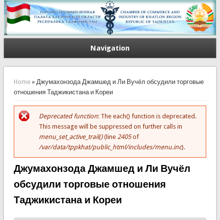
Navigation
You are here
Home
» Джумахонзода Джамшед и Ли Вучёл обсудили торговые
отношения Таджикистана и Кореи
Deprecated function
: The each() function is deprecated.
Error message
This message will be suppressed on further calls in
menu_set_active_trail()
(line
2405
of
/var/data/tppkhat/public_html/includes/menu.inc
).
Джумахонзода Джамшед и Ли Вучёл
обсудили торговые отношения
Таджикистана и Кореи