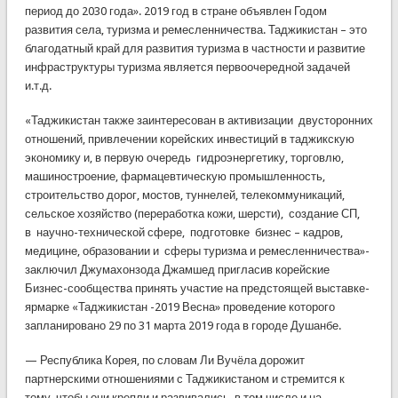
период до 2030 года». 2019 год в стране объявлен Годом
развития села, туризма и ремесленничества. Таджикистан – это
благодатный край для развития туризма в частности и развитие
инфраструктуры туризма является первоочередной задачей
и.т.д.
«Таджикистан также заинтересован в активизации двусторонних
отношений, привлечении корейских инвестиций в таджикскую
экономику и, в первую очередь гидроэнергетику, торговлю,
машиностроение, фармацевтическую промышленность,
строительство дорог, мостов, туннелей, телекоммуникаций,
сельское хозяйство (переработка кожи, шерсти), создание СП,
в научно-технической сфере, подготовке бизнес – кадров,
медицине, образовании и сферы туризма и ремесленничества»-
заключил Джумахонзода Джамшед пригласив корейские
Бизнес-сообщества принять участие на предстоящей выставке-
ярмарке «Таджикистан -2019 Весна» проведение которого
запланировано 29 по 31 марта 2019 года в городе Душанбе.
— Республика Корея, по словам Ли Вучёла дорожит
партнерскими отношениями с Таджикистаном и стремится к
тому, чтобы они крепли и развивались, в том числе и на