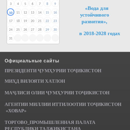
3
4
5
6
7
8
9
«Вода для
11
12
13
14
15
16
10
устойчивого
развития»,
17
18
19
20
21
22
23
24
25
26
27
28
29
30
в 2018-2028 годах
31
Официальные сайты
ПРЕЗИДЕНТИ ҶУМ
ҲУРИИ ТО
Ҷ
ИКИСТОН
МИҲД ВИЛОЯТИ ХАТЛОН
МАҶЛИСИ ОЛИИ ҶУМҲУРИИ ТОҶИКИСТОН
АГЕНТИИ МИЛЛИИ ИТТИЛООТИИ ТОҶИКИСТОН
«ХОВАР»
ТОРГОВО_ПРОМЫШЛЕННАЯ ПАЛАТА
РЕСПУБЛИКИ ТАДЖИКИСТАНА