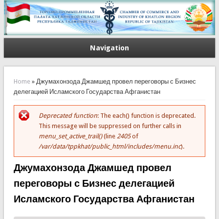
Navigation
You are here
Home
» Джумахонзода Джамшед провел переговоры с Бизнес
делегацией Исламского Государства Афганистан
Deprecated function
: The each() function is deprecated.
Error message
This message will be suppressed on further calls in
menu_set_active_trail()
(line
2405
of
/var/data/tppkhat/public_html/includes/menu.inc
).
Джумахонзода Джамшед провел
переговоры с Бизнес делегацией
Исламского Государства Афганистан