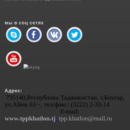
мы в соц сетях
Адрес:
735140,Республика Таджикистан, г.Бохтар,
ул.Айни 63
, тел/факс: (3222) 2-33-14
<а>
E-mail:
www.tppkhatlon.tj
;
tpp.khatlon@mail.ru