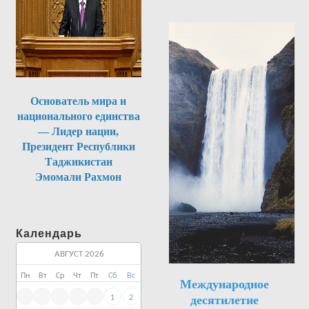
Основатель мира и
национального единства
— Лидер нации,
Президент Республики
Таджикистан
Эмомали Рахмон
Календарь
АВГУСТ 2026
Пн
Вт
Ср
Чт
Пт
Сб
Вс
Международное
десятилетие
1
2