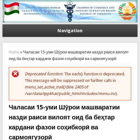
Navigation
You are here
Home
» Чаласаи 15-уми Шӯрои машваратии назди раиси вилоят
оид ба беҳтар кардани фазои соҳибкорӣ ва сармоягузорӣ
Deprecated function
: The each() function is deprecated.
Error message
This message will be suppressed on further calls in
menu_set_active_trail()
(line
2405
of
/var/data/tppkhat/public_html/includes/menu.inc
).
Чаласаи 15-уми Шӯрои машваратии
назди раиси вилоят оид ба беҳтар
кардани фазои соҳибкорӣ ва
сармоягузорӣ