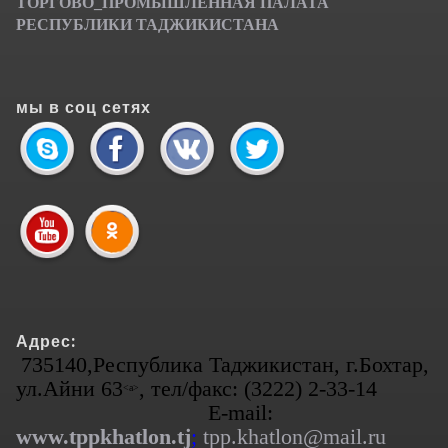
ТОРГОВО_ПРОМЫШЛЕННАЯ ПАЛАТА
РЕСПУБЛИКИ ТАДЖИКИСТАНА
мы в соц сетях
Адрес:
735140,Республика Таджикистан, г.Бохтар,
ул.Айни 63
, тел/факс: (3222) 2-33-14
<а>
E-mail:
www.tppkhatlon.tj
;
tpp.khatlon@mail.ru