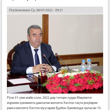
Опубликовано Ср, 06/01/2022 - 09:21
Рӯзи 31-уми майи соли .2022 дар толори хурди Мақомоти
иҷроияи ҳокимияти давлатии вилояти Хатлон таҳти роҳбарии
раиси вилояти Хатлон муҳтарам Қурбон Ҳакимзода ҷаласаи 15-