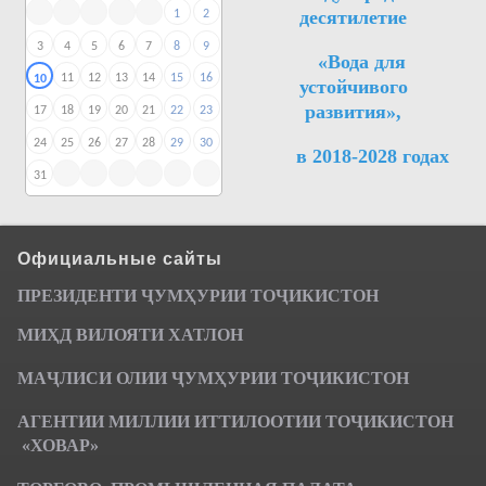
десятилетие
1
2
3
4
5
6
7
8
9
«Вода для
11
12
13
14
15
16
10
устойчивого
развития»,
17
18
19
20
21
22
23
24
25
26
27
28
29
30
в 2018-2028 годах
31
Официальные сайты
ПРЕЗИДЕНТИ ҶУМ
ҲУРИИ ТО
Ҷ
ИКИСТОН
МИҲД ВИЛОЯТИ ХАТЛОН
МАҶЛИСИ ОЛИИ ҶУМҲУРИИ ТОҶИКИСТОН
АГЕНТИИ МИЛЛИИ ИТТИЛООТИИ ТОҶИКИСТОН
«ХОВАР»