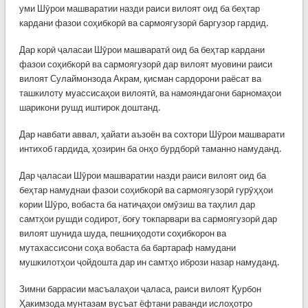
уми Шӯрои машваратии назди раиси вилоят оид ба беҳтар
кардани фазои соҳибкорӣ ва сармоягузорӣ баргузор гардид.
Дар корӣ ҷаласаи Шӯрои машваратӣ оид ба беҳтар кардани
фазои соҳибкорӣ ва сармоягузорӣ дар вилоят муовини раиси
вилоят Сулаймонзода Акрам, қисман сардорони раёсат ва
ташкилоту муассисаҳои вилоятӣ, ва намояндагони барномаҳои
шарикони рушд иштирок доштанд.
Дар навбати аввал, ҳайати аъзоён ва сохтори Шӯрои машварати
интихоб гардида, ҳозирин ба онҳо бурдборӣ таманно намуданд.
Дар ҷаласаи Шӯрои машваратии назди раиси вилоят оид ба
беҳтар намуднаи фазои соҳибкорӣ ва сармоягузорӣ гурӯҳҳои
кории Шӯро, вобаста ба натиҷаҳои омӯзиш ва таҳлил дар
самтҳои рушди содирот, боғу токпарвари ва сармоягузорӣ дар
вилоят шунида шуда, пешниҳодоти соҳибкорон ва
мутахассисони соҳа вобаста ба бартараф намудани
мушкилотҳои ҷойдошта дар ин самтҳо ибрози назар намуданд.
Зимни баррасии масъалаҳои ҷаласа, раиси вилоят Қурбон
Ҳакимзода мунтазам вусъат ёфтани раванди ислоҳотро