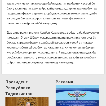
тавассути муколамаи озоди байни давлат ва бахши хусусӣ бо
баргузории ҷаласаҳои шӯро қайд намуда, дар ин замина беҳтар
гардидани фазои сармоягузорӣ дар соҳаҳои воқеии иқтисодиёт
ва рушди бахши содирот аз вилоят натиҷаи фаъолияти
самараноки шӯро арзёбӣ намуданд.
Дар охир раиси вилоят Қурбон Ҳакимзода вобаста ба баргузории
ҷаласаи 15-уми Шӯрои машваратии назди раиси вилоят оид ба
беҳтар кардани фазои соҳибкорӣ ва сармоягузорӣ ва нақшаи
кории котиботи шӯро, беҳтар кардани сатҳи муколамаи бахши
хусусӣ бо сектори иқтисодии давлатӣ изҳори назар намуда, ба
роҳбарони ташиклоту муассисаҳои вилоят, аъзоён ва котиботи
Шӯро тавсияҳои судманд пешниҳод намуданд.
Президент
Реклама
Республики
Таджикистан