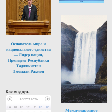
Основатель мира и
национального единства
— Лидер нации,
Президент Республики
Таджикистан
Эмомали Рахмон
Календарь
АВГУСТ 2026
Пн
Вт
Ср
Чт
Пт
Сб
Вс
Международное