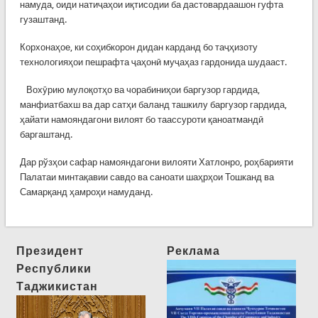
намуда, оиди натиҷаҳои иқтисодии ба дастовардаашон гуфта
гузаштанд.
Корхонаҳое, ки соҳибкорон дидан карданд бо таҷҳизоту
технологияҳои пешрафта ҷаҳонӣ муҷаҳаз гардонида шудааст.
​ ​ ​ ​Вохӯрию мулоқотҳо ва чорабиниҳои баргузор гардида,
манфиатбахш ва дар сатҳи баланд ташкилу баргузор гардида,
ҳайати намояндагони вилоят бо таассуроти қаноатмандӣ
баргаштанд.​
Дар рўзҳои​ сафар намояндагони вилояти Хатлонро, роҳбарияти
Палатаи минтақавии савдо ва саноати шаҳрҳои Тошканд ва
Самарқанд ҳамроҳи намуданд.
Президент
Реклама
Республики
Таджикистан