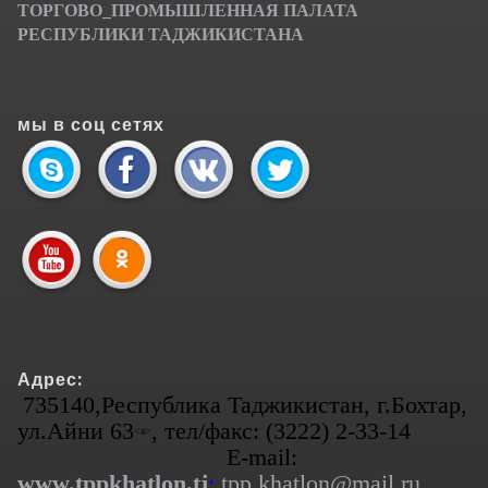
ТОРГОВО_ПРОМЫШЛЕННАЯ ПАЛАТА
РЕСПУБЛИКИ ТАДЖИКИСТАНА
мы в соц сетях
Адрес:
735140,Республика Таджикистан, г.Бохтар,
ул.Айни 63
, тел/факс: (3222) 2-33-14
<а>
E-mail:
www.tppkhatlon.tj
;
tpp.khatlon@mail.ru