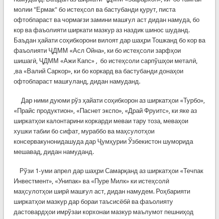
молии "Ермак" бо истеҳсол ва бастубанди қурут, писта
офтобпараст ва чормағзи замини машғул аст дидан намуда, бо
кор​ ва фаъолияти ширкати мазкур аз наздик шинос шуданд.
Баъдан ҳайати соҳибкорони вилоят дар шаҳри Тошканд бо кор ва
фаъолияти ҶДММ «Асл Ойна», ки бо истеҳсоли зарфҳои
шишагӣ, ҶДММ «Ажи Капс» , ​ бо истеҳсоли сарпўшҳои металӣ,
,ва «Валий Саркор», ки бо коркард ва бастубанди донаҳои
офтобпараст машғуланд, дидан намуданд.
​ ​ ​ ​ ​ ​Дар ними дуюми рўз ҳайати соҳибкорон аз ширкатҳои «Турбо»,
«Прайс продуктион», «Паснет экспо», «Драй Фруитс», ки яке аз
ширкатҳои калонтарини коркарди​ меваи тару тоза, меваҳои
хушки табии бо сифат, мураббо ва маҳсулотҳои
консервакунонидашуда дар Ҷумҳурии Ўзбекистон шуморида
мешавад, дидан намуданд.
​ ​ ​ ​ Рўзи 1-уми апрел дар шаҳри Самарқанд аз ширкатҳои «Течпак
Инвестмент», «Унипак» ва «Пуре Милк» ки истеҳсолӣ
маҳсулотҳои ширӣ машғул аст, дидан намудем. Роҳбарияти
ширкатҳои мазкур дар бораи таъсисёбӣ ва фаъолияту
дастовардҳои имрўзаи корхонаи мазкур маълумот пешниҳод