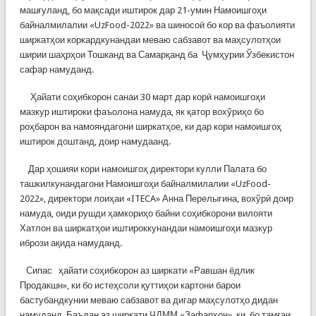
машғуланд, бо мақсади иштирок дар 21-умин Намоишгоҳи
байналмилалии «UzFood-2022» ва шиносоӣ бо кор ва фаъолияти
ширкатҳои коркардкунандаи меваю​ сабзавот ва маҳсулотҳои
ширии​ шаҳрҳои Тошканд ва Самарқанд ба ​ Ҷумҳурии Ўзбекистон
сафар намуданд.
​ ​ ​ ​ ​ Ҳайати соҳибкорон санаи 30 март дар корӣ намоишгоҳи
мазкур иштироки фаъолона намуда, як қатор вохўриҳо бо
роҳбарон ва намояндагони ширкатҳое, ки дар кори намоишгоҳ
иштирок доштанд, доир намудаанд.
​ ​ ​ ​ Дар ҳошияи кори намоишгоҳ директори кулли Палата бо
ташкилкунандагони Намоишгоҳи байналмилалии «UzFood-
2022», директори лоиҳаи «ITECA» Анна Перелыгина, вохўрӣ доир
намуда, оиди рушди ҳамкориҳо байни соҳибкорони вилояти
Хатлон ва ширкатҳои иштироккунандаи намоишгоҳи мазкур
ибрози ақида намуданд.​ ​ ​
​ ​ ​ ​Сипас ​ ​ ҳайати соҳибкорон аз ширкати «Равшан ёдлик
Продакшн», ки бо истеҳсоли қуттиҳои картони барои
бастубандкунии меваю сабзавот ва дигар маҳсулотҳо дидан
намуданд. Баъдан аз ширкати ҶДММ «Зафархон», ки ​ бо тамғаи