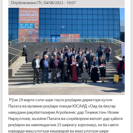
Опубликовано Пт, 04/08/2022 - 10:07
​ ​Рўзи 29 марти соли ҷори таҳти роҳбарии директори кулли
Палата ва муовини роҳбари лоиҳаи ЮСАИД «Оид ба беҳтар
намудани рақобатпазирии Агробизнес дар Тоҷикистон» Нозим
Нарзуллоев, аъзоёни Палата ва соҳибкорони вилоят дар ҳайати
роҳбарон ва намояндагони 25 ширкату корхонаҳо,​ ки ба самти
коркарди маҳсулотҳои кишоварзӣ ва маҳсулотҳои шири