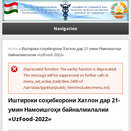
Navigation
You are here
Home
» Иштироки соҳибкорони Хатлон дар 21-умин Намоишгоҳи
байналмилалии «UzFood-2022»
Deprecated function
: The each() function is deprecated.
Error message
This message will be suppressed on further calls in
menu_set_active_trail()
(line
2405
of
/var/data/tppkhat/public_html/includes/menu.inc
).
Иштироки соҳибкорони Хатлон дар 21-
умин Намоишгоҳи байналмилалии
«UzFood-2022»