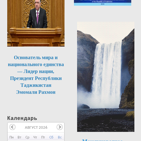
Основатель мира и
национального единства
— Лидер нации,
Президент Республики
Таджикистан
Эмомали Рахмон
Календарь
АВГУСТ 2026
Пн
Вт
Ср
Чт
Пт
Сб
Вс