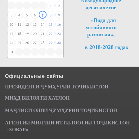
Международное
десятилетие
1
2
3
4
5
6
8
9
7
«Вода для
10
11
12
13
14
15
16
устойчивого
развития»,
17
18
19
20
21
22
23
24
25
26
27
28
29
30
в 2018-2028 годах
31
Официальные сайты
ПРЕЗИДЕНТИ ҶУМ
ҲУРИИ ТО
Ҷ
ИКИСТОН
МИҲД ВИЛОЯТИ ХАТЛОН
МАҶЛИСИ ОЛИИ ҶУМҲУРИИ ТОҶИКИСТОН
АГЕНТИИ МИЛЛИИ ИТТИЛООТИИ ТОҶИКИСТОН
«ХОВАР»