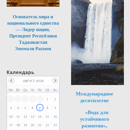
Основатель мира и
национального единства
— Лидер нации,
Президент Республики
Таджикистан
Эмомали Рахмон
Календарь
АВГУСТ 2026
Пн
Вт
Ср
Чт
Пт
Сб
Вс
Международное
десятилетие
1
2
3
4
5
6
8
9
7
«Вода для
10
11
12
13
14
15
16
устойчивого
развития»,
17
18
19
20
21
22
23