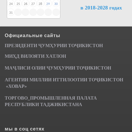
24
25
26
27
28
29
30
в 2018-2028 годах
31
Официальные сайты
ПРЕЗИДЕНТИ ҶУМ
ҲУРИИ ТО
Ҷ
ИКИСТОН
МИҲД ВИЛОЯТИ ХАТЛОН
МАҶЛИСИ ОЛИИ ҶУМҲУРИИ ТОҶИКИСТОН
АГЕНТИИ МИЛЛИИ ИТТИЛООТИИ ТОҶИКИСТОН
«ХОВАР»
ТОРГОВО_ПРОМЫШЛЕННАЯ ПАЛАТА
РЕСПУБЛИКИ ТАДЖИКИСТАНА
мы в соц сетях