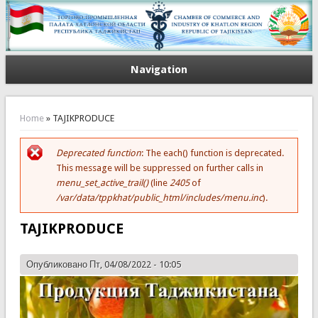
Navigation
You are here
Home
» TAJIKPRODUCE
Deprecated function
: The each() function is deprecated.
Error message
This message will be suppressed on further calls in
menu_set_active_trail()
(line
2405
of
/var/data/tppkhat/public_html/includes/menu.inc
).
TAJIKPRODUCE
Опубликовано Пт, 04/08/2022 - 10:05