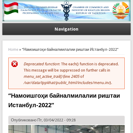
Navigation
You are here
Home
» “Намоишгоҳи байналмилалии риштаи Истанбул-2022”
Deprecated function
: The each() function is deprecated.
Error message
This message will be suppressed on further calls in
menu_set_active_trail()
(line
2405
of
/var/data/tppkhat/public_html/includes/menu.inc
).
“Намоишгоҳи байналмилалии риштаи
Истанбул-2022”
Опубликовано Пт, 03/04/2022 - 09:28