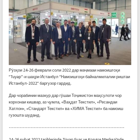
Рӯзҳои 24-26 феврали соли 2022 дар маҷмааи намоишгоҳи
“Tuyap”-и шаҳри Истанбул “Намоишгоҳи байналмилалии риштаи
Истанбул-2022” баргузор гардид.
Дар чорабинии мазкур дар гӯшаи Тоҷикистон маҳсулоти чор
корхонаи кишвар, аз ҷумла, «Ваҳдат Текстил», «Ресандаи
Хатлон», «Стандарт Текстил» ва «ХИМА Текстил» ба намоиш
гузошта шуданд.
--------------------------------------------------------------------------
24-26 şubat 2022 tarihlerinde Tüyap Fuar ve Kongre Merkezi’nde