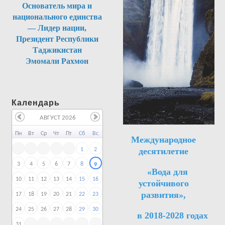
Основатель мира и
национального единства
— Лидер нации,
Президент Республики
Таджикистан
Эмомали Рахмон
Календарь
АВГУСТ 2026
Пн
Вт
Ср
Чт
Пт
Сб
Вс
Международное
десятилетие
1
2
3
4
5
6
7
8
9
«Вода для
10
11
12
13
14
15
16
устойчивого
развития»,
17
18
19
20
21
22
23
24
25
26
27
28
29
30
в 2018-2028 годах
31