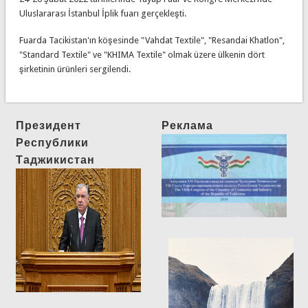
Uluslararası İstanbul İplik fuarı gerçekleşti.
Fuarda Tacikistan'ın köşesinde "Vahdat Textile", "Resandai Khatlon",
"Standard Textile" ve "KHIMA Textile" olmak üzere ülkenin dört
şirketinin ürünleri sergilendi.
Президент
Реклама
Республики
Таджикистан