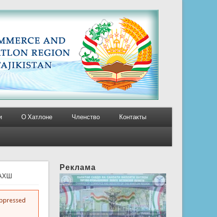
и
О Хатлоне
Членство
Контакты
Реклама
ВАХШ
suppressed