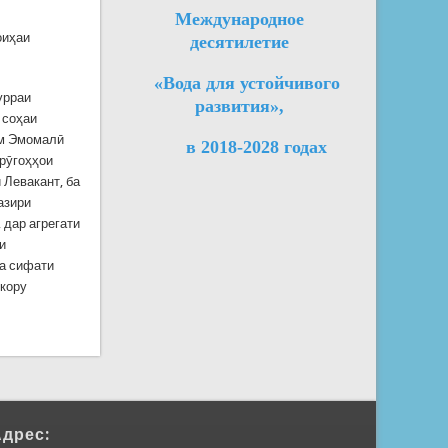
Международное
оиҳаи
десятилетие
«Вода для устойчивого
урраи
развития»,
 соҳаи
ам Эмомалӣ
в 2018-2028 годах
ерӯгоҳҳои
 Левакант, ба
азири
 дар агрегати
и
ба сифати
 кору
Адрес: