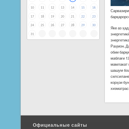
10
11
12
13
14
15
16
Сарвазири
барқарорс
17
18
19
20
21
22
23
24
25
26
27
28
29
30
Яке аз ҳа
энергетик
31
энергетик
Раҳмон. Д
обии барқ
маблағи 1
мамлакат и
шашум бош
силсилане
корҳои бу
хизматрас
Официальные сайты