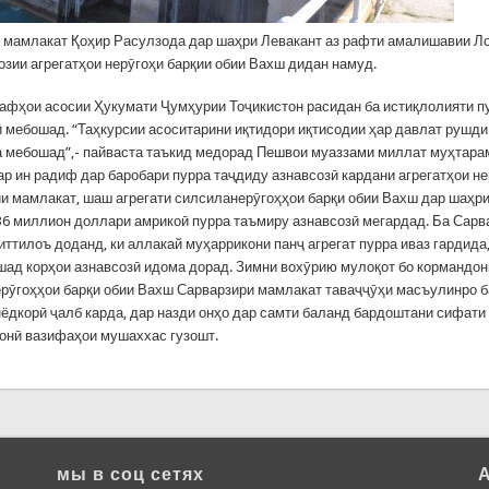
 мамлакат Қоҳир Расулзода дар шаҳри Левакант аз рафти амалишавии Л
озии агрегатҳои нерӯгоҳи барқии обии Вахш дидан намуд.
дафҳои асосии Ҳукумати Ҷумҳурии Тоҷикистон расидан ба истиқлолияти п
ӣ мебошад. “Таҳкурсии асоситарини иқтидори иқтисодии ҳар давлат рушди
а мебошад”,- пайваста таъкид медорад Пешвои муаззами миллат муҳтар
ар ин радиф дар баробари пурра таҷдиду азнавсозӣ кардани агрегатҳои н
ии мамлакат, шаш агрегати силсиланерӯгоҳҳои барқи обии Вахш дар шаҳри
36 миллион доллари амрикоӣ пурра таъмиру азнавсозӣ мегардад. Ба Сарв
ттилоъ доданд, ки аллакай муҳаррикони панҷ агрегат пурра иваз гардида,
ад корҳои азнавсозӣ идома дорад. Зимни вохӯрию мулоқот бо кормандон
рӯгоҳҳои барқи обии Вахш Сарварзири мамлакат таваҷҷӯҳи масъулинро 
нёдкорӣ ҷалб карда, дар назди онҳо дар самти баланд бардоштани сифати
онӣ вазифаҳои мушаххас гузошт.
мы в соц сетях