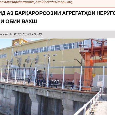
ar/data/tppkhat/public_html/includes/menu.inc
).
Д АЗ БАРҚАРОРСОЗИИ АГРЕГАТҲОИ НЕРӮГ
ИИ ОБИИ ВАХШ
вано Вт, 02/22/2022 - 08:49