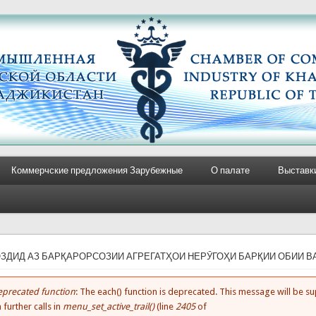
Коммерчские предложения Зарубежные
О палате
Выставк
e here
ОЗДИД АЗ БАРҚАРОРСОЗИИ АГРЕГАТҲОИ НЕРӮГОҲИ БАРҚИИ ОБИИ 
precated function
: The each() function is deprecated. This message will be 
rror message
 further calls in
menu_set_active_trail()
(line
2405
of