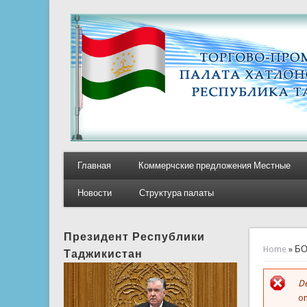
Главная
Коммерчские предложения Местные
Новости
Структура палаты
Президент Республики
You ar
Home
» Б
Таджикистан
De
E
on