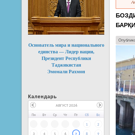
/v
БОЗДИ
БАРҚ
Опублико
Основатель мира и национального
единства — Лидер нации,
Президент Республики
Таджикистан
Эмомали Рахмон
Календарь
АВГУСТ 2026
Пн
Вт
Ср
Чт
Пт
Сб
Вс
1
2
3
4
5
6
8
9
7