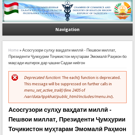
Navigation
You are here
Home
» Асосгузори сулҳу ваҳдати миллӣ - Пешвои миллат,
Президенти Ҷумҳурии Тоҷикистон муҳтарам Эмомалӣ Раҳмон бо
мақсади иштирок дар ҷашни Садаи ниёгон
Deprecated function
: The each() function is deprecated.
Error message
This message will be suppressed on further calls in
menu_set_active_trail()
(line
2405
of
/var/data/tppkhat/public_html/includes/menu.inc
).
Асосгузори сулҳу ваҳдати миллӣ -
Пешвои миллат, Президенти Ҷумҳурии
Тоҷикистон муҳтарам Эмомалӣ Раҳмон