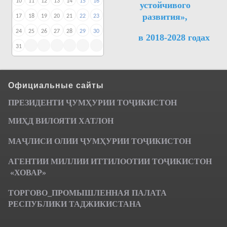
10
11
12
13
14
15
16
устойчивого
развития»,
17
18
19
20
21
22
23
24
25
26
27
28
29
30
в 2018-2028 годах
31
Официальные сайты
ПРЕЗИДЕНТИ ҶУМ
ҲУРИИ ТО
Ҷ
ИКИСТОН
МИҲД ВИЛОЯТИ ХАТЛОН
МАҶЛИСИ ОЛИИ ҶУМҲУРИИ ТОҶИКИСТОН
АГЕНТИИ МИЛЛИИ ИТТИЛООТИИ ТОҶИКИСТОН
«ХОВАР»
ТОРГОВО_ПРОМЫШЛЕННАЯ ПАЛАТА
РЕСПУБЛИКИ ТАДЖИКИСТАНА