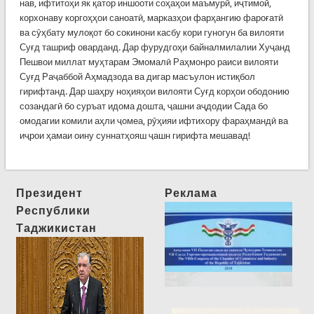
нав, ифтитоҳи як қатор иншооти соҳаҳои маъмурӣ, иҷтимоӣ,
корхонаву коргоҳҳои саноатӣ, марказҳои фарҳангию фароғатӣ
ва сӯҳбату мулоқот бо сокинони касбу кори гуногун ба вилояти
Суғд ташриф оварданд. Дар фурудгоҳи байналмилалии Хуҷанд
Пешвои миллат муҳтарам Эмомалӣ Раҳмонро раиси вилояти
Суғд Раҷаббой Аҳмадзода ва дигар масъулон истиқбол
гирифтанд. Дар шаҳру ноҳияҳои вилояти Суғд корҳои ободонию
созандагӣ бо суръат идома дошта, ҷашни аҷдодии Сада бо
омодагии комили аҳли ҷомеа, рӯҳияи ифтихору фараҳмандӣ ва
иҷрои ҳамаи оину суннатҳояш ҷашн гирифта мешавад!
Президент
Реклама
Республики
Таджикистан