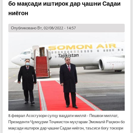
бо мақсади иштирок дар ҷашни Садаи
ниёгон
Опубликовано Вт, 02/08/2022 - 14:57
8 феврал Асосгузори сулҳу ваҳдати миллӣ - Пешвои миллат,
Президенти Ҷумҳурии Тоҷикистон муҳтарам Эмомалӣ Раҳмон бо
мақсади иштирок дар ҷашни Садаи ниёгон, таъсиси боғу токзори