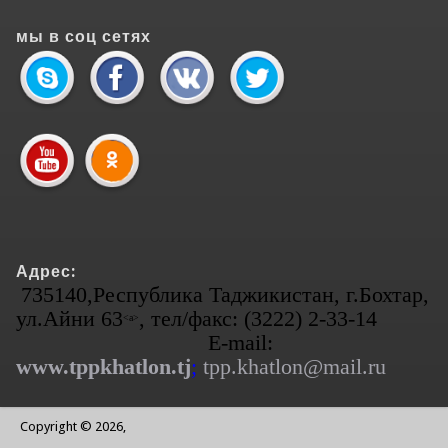
мы в соц сетях
Адрес:
735140,Республика Таджикистан, г.Бохтар,
ул.Айни 63
, тел/факс: (3222) 2-33-14
<а>
E-mail:
www.tppkhatlon.tj
;
tpp.khatlon@mail.ru
Copyright © 2026,