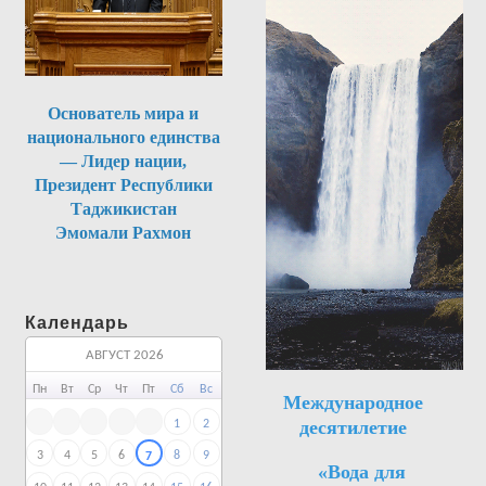
Основатель мира и
национального единства
— Лидер нации,
Президент Республики
Таджикистан
Эмомали Рахмон
Календарь
АВГУСТ 2026
Пн
Вт
Ср
Чт
Пт
Сб
Вс
Международное
десятилетие
1
2
3
4
5
6
8
9
7
«Вода для