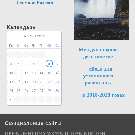
Эмомали Рахмон
Календарь
АВГУСТ 2026
Пн
Вт
Ср
Чт
Пт
Сб
Вс
Международное
десятилетие
1
2
3
4
5
6
7
9
8
«Вода для
10
11
12
13
14
15
16
устойчивого
развития»,
17
18
19
20
21
22
23
24
25
26
27
28
29
30
в 2018-2028 годах
31
Официальные сайты
ПРЕЗИДЕНТИ ҶУМ
ҲУРИИ ТО
Ҷ
ИКИСТОН