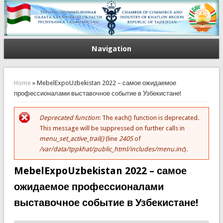
Navigation
You are here
Home
» MebelExpoUzbekistan 2022 – самое ожидаемое
профессионалами выставочное событие в Узбекистане!
Deprecated function
: The each() function is deprecated.
Error message
This message will be suppressed on further calls in
menu_set_active_trail()
(line
2405
of
/var/data/tppkhat/public_html/includes/menu.inc
).
MebelExpoUzbekistan 2022 – самое
ожидаемое профессионалами
выставочное событие в Узбекистане!