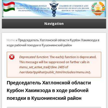
Navigation
You are here
Home
» Председатель Хатлонской области Курбон Хакимзода в
ходе рабочей поездки в Кушониенский район
Deprecated function
: The each() function is deprecated.
Error message
This message will be suppressed on further calls in
menu_set_active_trail()
(line
2405
of
/var/data/tppkhat/public_html/includes/menu.inc
).
Председатель Хатлонской области
Курбон Хакимзода в ходе рабочей
поездки в Кушониенский район