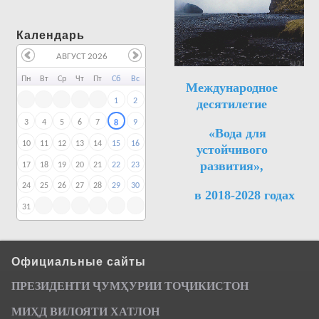
Календарь
АВГУСТ 2026
Пн
Вт
Ср
Чт
Пт
Сб
Вс
Международное
десятилетие
1
2
3
4
5
6
7
9
8
«Вода для
10
11
12
13
14
15
16
устойчивого
развития»,
17
18
19
20
21
22
23
24
25
26
27
28
29
30
в 2018-2028 годах
31
Официальные сайты
ПРЕЗИДЕНТИ ҶУМ
ҲУРИИ ТО
Ҷ
ИКИСТОН
МИҲД ВИЛОЯТИ ХАТЛОН