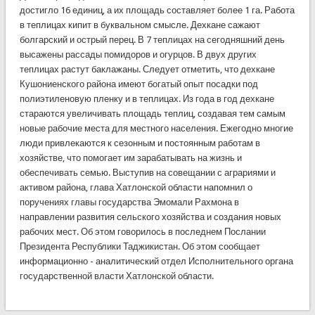
достигло 16 единиц, а их площадь составляет более 1 га. Работа
в теплицах кипит в буквальном смысле. Дехкане сажают
болгарский и острый перец. В 7 теплицах на сегодняшний день
высажены рассады помидоров и огурцов. В двух других
теплицах растут баклажаны. Следует отметить, что дехкане
Кушониенского района имеют богатый опыт посадки под
полиэтиленовую пленку и в теплицах. Из года в год дехкане
стараются увеличивать площадь теплиц, создавая тем самым
новые рабочие места для местного населения. Ежегодно многие
люди привлекаются к сезонным и постоянным работам в
хозяйстве, что помогает им зарабатывать на жизнь и
обеспечивать семью. Выступив на совещании с аграриями и
активом района, глава Хатлонской области напомнил о
поручениях главы государства Эмомали Рахмона в
направлении развития сельского хозяйства и создания новых
рабочих мест. Об этом говорилось в последнем Послании
Президента Республики Таджикистан. Об этом сообщает
информационно - аналитический отдел Исполнительного органа
государственной власти Хатлонской области.