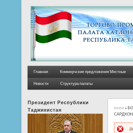
Главная
Коммерчские предложения Местные
Новости
Структура палаты
Президент Республики
You ar
Home
» Б
Таджикистан
САРДХОН
De
E