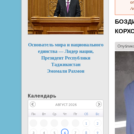
on
/v
БОЗД
КОРХО
Основатель мира и национального
Опублико
единства — Лидер нации,
Президент Республики
Таджикистан
Эмомали Рахмон
Календарь
АВГУСТ 2026
Пн
Вт
Ср
Чт
Пт
Сб
Вс
1
2
3
4
5
7
8
9
6