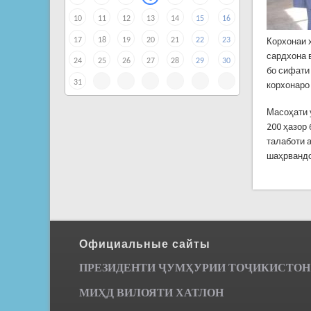
10
11
12
13
14
15
16
17
18
19
20
21
22
23
Корхонаи х
сардхона 
24
25
26
27
28
29
30
бо сифати
31
корхонаро
Масоҳати 
200 ҳазор
талаботи 
шаҳрвандо
Официальные сайты
ПРЕЗИДЕНТИ ҶУМ
ҲУРИИ ТО
Ҷ
ИКИСТОН
МИҲД ВИЛОЯТИ ХАТЛОН