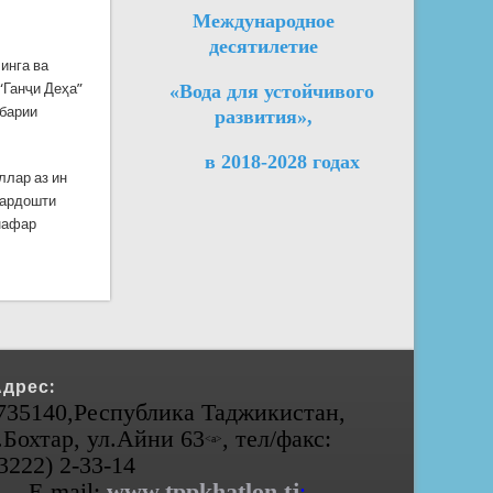
Международное
десятилетие
инга ва
“Ганҷи Деҳа”
«Вода для устойчивого
ҳбарии
развития»,
в 2018-2028 годах
ллар аз ин
зардошти
 нафар
Адрес:
735140,Республика Таджикистан,
.Бохтар, ул.Айни 63
, тел/факс:
<а>
(3222) 2-33-14
E-mail:
www.tppkhatlon.tj
;