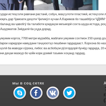
урди истеҳсоли равғани растанӣ, собун, маҳсулоти пластикӣ, истеҳсоли л
воқеъ дар Ҷамоати деҳоти Ҷиликӯл кучаи А.Каримов бо ташаббӯси ҶДММ 
 баланд ва ҷавобгӯ ба талаботи қоидаҳои меъморӣ сохта шуда истода, ро
 Ашурматов Зиёдалӣ ба уҳда дорад.
умумии коргоҳ 7700 метри мурабба, маблағи умумии сохтмон 350 ҳазор до
 барои харидори намудани таҷҳизотҳо пешбини гардидааст. Корхона бо на
аҳолӣ ба маводи хӯрока, либос ва асбобҳои рӯзгордорӣ бунёд гардида, 20
ни деҳаи мазкур бо ҷойи кори доимӣ таъмин хоҳанд гардид.
мы в соц сетях
г