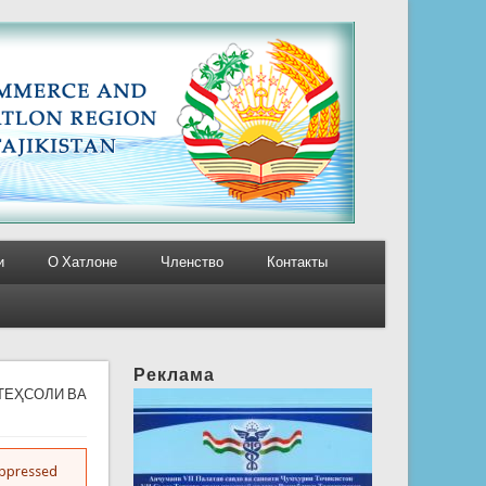
и
О Хатлоне
Членство
Контакты
Реклама
ТЕҲСОЛИ ВА
suppressed