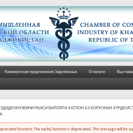
Коммерчские предложения Зарубежные
О палате
Выставк
e here
ОЗДИДИ МУОВИНИ РАИСИ ВИЛОЯТИ ХАТЛОН АЗ КОРХОНАИ ХУРДИ ИС
А
precated function
: The each() function is deprecated. This message will be 
rror message